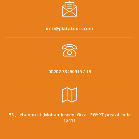
info@platatours.com
00202 33460915 / 16
53 , Lebanon st ,Mohandeseen .Giza . EGYPT postal code
12411