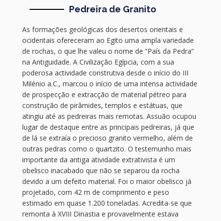
Pedreira de Granito
As formações geológicas dos desertos orientais e
ocidentais ofereceram ao Egito uma ampla variedade
de rochas, o que lhe valeu o nome de “País da Pedra”
na Antiguidade. A Civilização Egípcia, com a sua
poderosa actividade construtiva desde o início do III
Milénio a.C., marcou o início de uma intensa actividade
de prospecção e extracção de material pétreo para
construção de pirâmides, templos e estátuas, que
atingiu até as pedreiras mais remotas. Assuão ocupou
lugar de destaque entre as principais pedreiras, já que
de lá se extraía o precioso granito vermelho, além de
outras pedras como o quartzito. O testemunho mais
importante da antiga atividade extrativista é um
obelisco inacabado que não se separou da rocha
devido a um defeito material. Foi o maior obelisco já
projetado, com 42 m de comprimento e peso
estimado em quase 1.200 toneladas. Acredita-se que
remonta à XVIII Dinastia e provavelmente estava