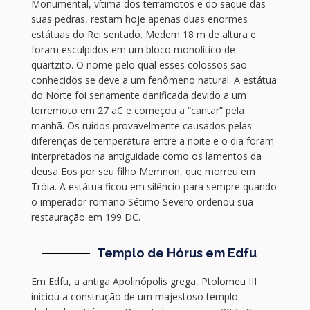
Monumental, vítima dos terramotos e do saque das
suas pedras, restam hoje apenas duas enormes
estátuas do Rei sentado. Medem 18 m de altura e
foram esculpidos em um bloco monolítico de
quartzito. O nome pelo qual esses colossos são
conhecidos se deve a um fenômeno natural. A estátua
do Norte foi seriamente danificada devido a um
terremoto em 27 aC e começou a “cantar” pela
manhã. Os ruídos provavelmente causados ​​pelas
diferenças de temperatura entre a noite e o dia foram
interpretados na antiguidade como os lamentos da
deusa Eos por seu filho Memnon, que morreu em
Tróia. A estátua ficou em silêncio para sempre quando
o imperador romano Sétimo Severo ordenou sua
restauração em 199 DC.
Templo de Hórus em Edfu
Em Edfu, a antiga Apolinópolis grega, Ptolomeu III
iniciou a construção de um majestoso templo