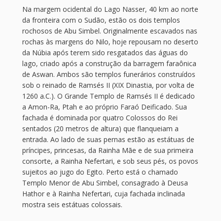
Na margem ocidental do Lago Nasser, 40 km ao norte
da fronteira com o Sudão, estão os dois templos
rochosos de Abu Simbel. Originalmente escavados nas
rochas às margens do Nilo, hoje repousam no deserto
da Núbia após terem sido resgatados das águas do
lago, criado após a construção da barragem faraônica
de Aswan. Ambos são templos funerários construídos
sob o reinado de Ramsés II (XIX Dinastia, por volta de
1260 a.C.). O Grande Templo de Ramsés II é dedicado
a Amon-Ra, Ptah e ao próprio Faraó Deificado. Sua
fachada é dominada por quatro Colossos do Rei
sentados (20 metros de altura) que flanqueiam a
entrada. Ao lado de suas pernas estão as estátuas de
príncipes, princesas, da Rainha Mãe e de sua primeira
consorte, a Rainha Nefertari, e sob seus pés, os povos
sujeitos ao jugo do Egito. Perto está o chamado
Templo Menor de Abu Simbel, consagrado à Deusa
Hathor e à Rainha Nefertari, cuja fachada inclinada
mostra seis estátuas colossais.