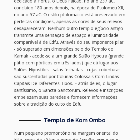
dedicado a Hórus, o Deus Falcão, no ano 237 aC,
concluído 180 anos depois, na época de Ptolomeu XII,
no ano 57 aC. O estilo ptolomaico está preservado em
perfeitas condições, apenas as cores de seus relevos
desapareceram. Nenhum outro templo egípcio antigo
transmite uma sensação de espaço e luminosidade
comparável à de Edfu. Através do seu imponente pilar
- só superado em dimensões pelo do Templo de
Karnak - acede-se a um grande Salão Hypetra (grande
pátio com pórticos em três lados) que dá lugar aos
Salões Hipostilos - salas fechadas - cujas coberturas
são sustentadas por Colunas Colossais Com Lindas
Capitais De Diferentes Tipos. E atrás deles, o lugar
santíssimo, o Sancta-Sanctorum. Relevos e inscrições
embelezam suas paredes e fornecem informações
sobre a tradição do culto de Edfu.
Templo de Kom Ombo
Num pequeno promontório na margem oriental do
Nilo, cerca de 40 km a norte de Assuão, ergue-se o