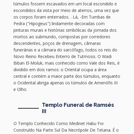
túmulos fossem escavados em um local escondido e
escondidos da vista por meio de aterros, uma vez que
os corpos foram enterrados. . Lá, -Em Tumbas de
Pedra ("Hipogeus") lindamente decoradas com
pinturas murais e histórias simbólicas da jornada dos
mortos ao submundo, compostas por corredores
descendentes, poços de drenagem, câmaras
funerárias e a câmara do sarcófago, todos os reis do
Novo Reino Recebeu Enterro de Tutmosis. O Wadi
Biban El-Moluk, mais conhecido como Vale dos Reis, é
dividido em dois ramos: o Oriental ocupa a área
central e contém a maior parte dos túmulos, enquanto
o Ocidental abriga apenas os túmulos de Amenófis III
e Olho.
Templo Funeral de Ramsés
III
O Templo Conhecido Como Medinet Habu Foi
Construído Na Parte Sul Da Necrópole De Tetana. É o