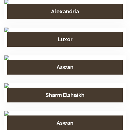
Alexandria
Luxor
Aswan
Sharm Elshaikh
Aswan